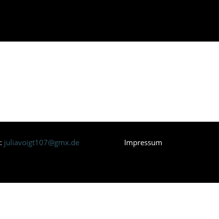
Home
l:
juliavoigt107@gmx.de
Impressum